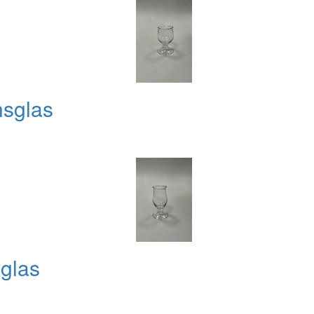
nsglas
glas