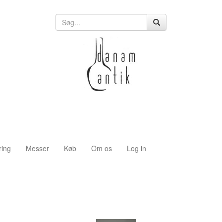
ring
Messer
Køb
Om os
Log in