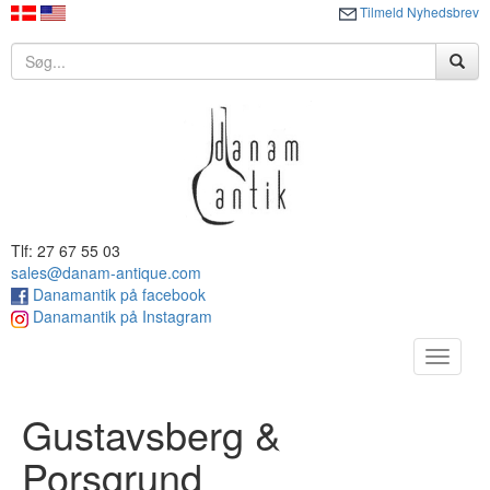
Tilmeld Nyhedsbrev
Tlf: 27 67 55 03
sales@danam-antique.com
Danamantik på facebook
Danamantik på Instagram
Toggle
navigat
Gustavsberg &
Porsgrund