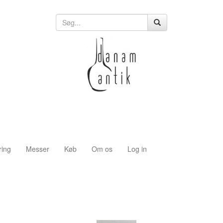
ring
Messer
Køb
Om os
Log in