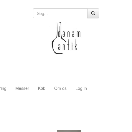
ring
Messer
Køb
Om os
Log in