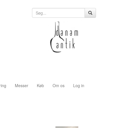
ring
Messer
Køb
Om os
Log in