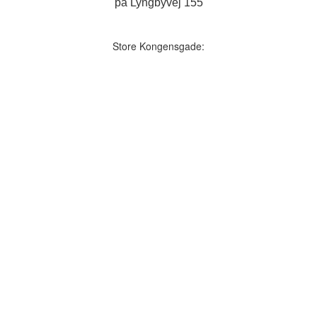
på Lyngbyvej 155
Store Kongensgade: