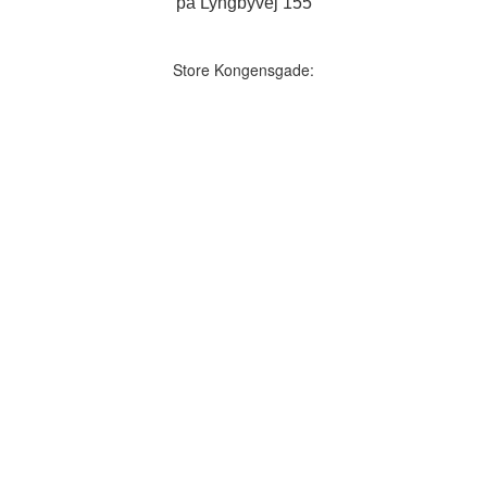
på Lyngbyvej 155
Store Kongensgade: