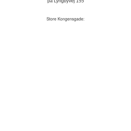
på Lyngbyvej 155
Store Kongensgade: