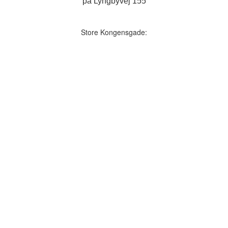
på Lyngbyvej 155
Store Kongensgade: