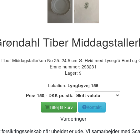
røndahl Tiber Middagstalle
Tiber Middagstallerken No 25. 24.5 cm Ø. Hvid med Lysegrå Bord og Gu
Emne nummer:
293231
Lager: 9
Lokation:
Lyngbyvej 155
Pris:
150
,-
DKK
pr. stk.
Tilføj til kurv
Kontakt
Vurderinger
t forsikringsselskab når uheldet er ude. Vi samarbejder med Sca