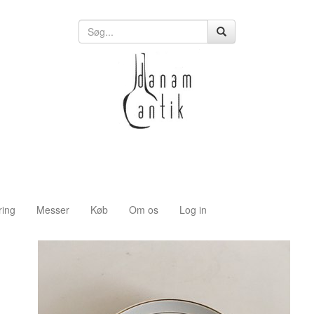
ring
Messer
Køb
Om os
Log in