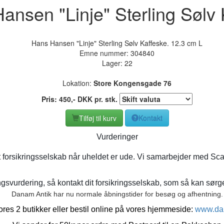
ansen "Linje" Sterling Sølv 
Hans Hansen "Linje" Sterling Sølv Kaffeske. 12.3 cm L
Emne nummer:
304840
Lager: 22
Lokation:
Store Kongensgade 76
Pris:
450
,-
DKK
pr. stk.
Tilføj til kurv
Kontakt
Vurderinger
t forsikringsselskab når uheldet er ude. Vi samarbejder med Sca
gsvurdering, så kontakt dit forsikringsselskab, som så kan sørge 
Danam Antik har nu normale åbningstider for besøg og afhentning.
res 2 butikker eller bestil online på vores hjemmeside:
www.da