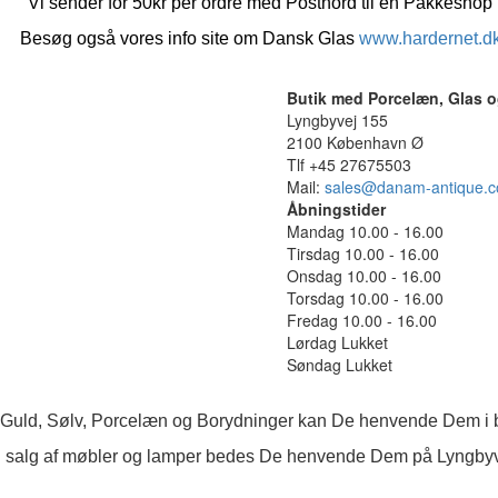
Vi sender for 50kr per ordre med Postnord til en Pakkeshop
Besøg også vores info site om Dansk Glas
www.hardernet.d
Butik med Porcelæn, Glas o
Lyngbyvej 155
2100 København Ø
Tlf +45 27675503
Mail:
sales@danam-antique.
Åbningstider
Mandag 10.00 - 16.00
Tirsdag 10.00 - 16.00
Onsdag 10.00 - 16.00
Torsdag 10.00 - 16.00
Fredag 10.00 - 16.00
Lørdag Lukket
Søndag Lukket
 Guld, Sølv, Porcelæn og Borydninger kan De henvende Dem i b
 salg af møbler og lamper bedes De henvende Dem på Lyngby