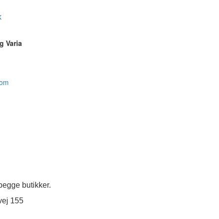
k
g Varia
com
egge butikker.
vej 155