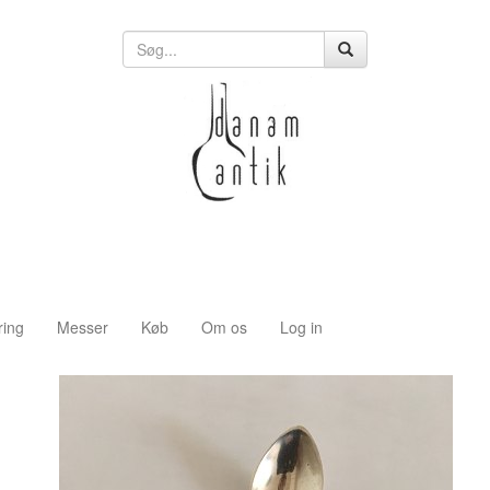
ring
Messer
Køb
Om os
Log in