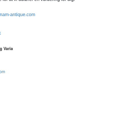
nam-antique.com
k
g Varia
com