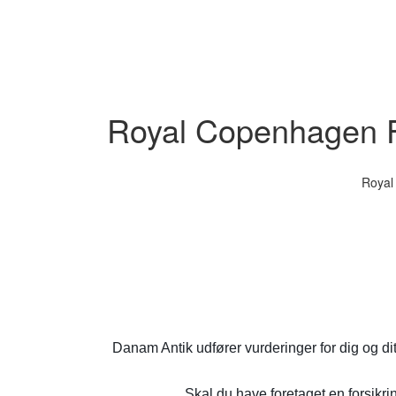
Royal Copenhagen F
Royal
Danam Antik udfører vurderinger for dig og di
Skal du have foretaget en forsikrin