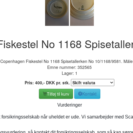
iskestel No 1168 Spisetall
 Copenhagen Fiskestel No 1168 Spisetallerken No 10/1168/9581. Måle
Emne nummer:
352565
Lager: 1
Pris:
400
,-
DKK
pr. stk.
Tilføj til kurv
Kontakt
Vurderinger
t forsikringsselskab når uheldet er ude. Vi samarbejder med Sca
gsvurdering, så kontakt dit forsikringsselskab, som så kan sørge 