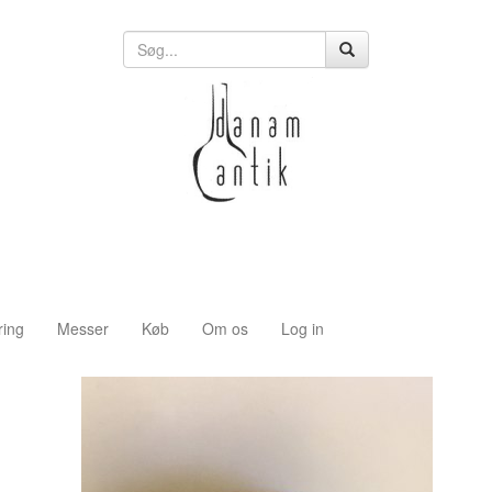
ring
Messer
Køb
Om os
Log in