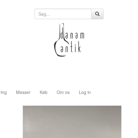
ring
Messer
Køb
Om os
Log in