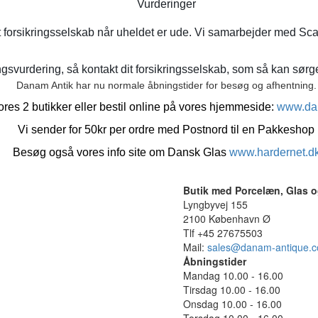
Vurderinger
t forsikringsselskab når uheldet er ude. Vi samarbejder med Sca
gsvurdering, så kontakt dit forsikringsselskab, som så kan sørge 
Danam Antik har nu normale åbningstider for besøg og afhentning.
res 2 butikker eller bestil online på vores hjemmeside:
www.da
Vi sender for 50kr per ordre med Postnord til en Pakkeshop
Besøg også vores info site om Dansk Glas
www.hardernet.d
Butik med Porcelæn, Glas o
Lyngbyvej 155
2100 København Ø
Tlf +45 27675503
Mail:
sales@danam-antique.
Åbningstider
Mandag 10.00 - 16.00
Tirsdag 10.00 - 16.00
Onsdag 10.00 - 16.00
Torsdag 10.00 - 16.00