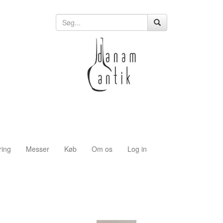
ring
Messer
Køb
Om os
Log in