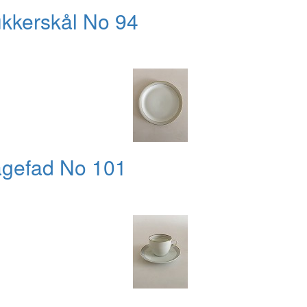
ukkerskål No 94
agefad No 101