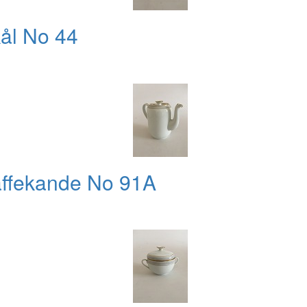
kål No 44
affekande No 91A